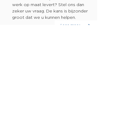
werk op maat levert? Stel ons dan
zeker uw vraag. De kans is bijzonder
groot dat we u kunnen helpen.
Lees meer
DIVERSEN
WILT U WETEN WAT RAMEN
EN DEUREN GELUYKENS IN